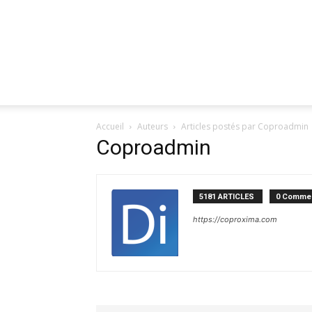
Accueil
Auteurs
Articles postés par Coproadmin
Coproadmin
5181 ARTICLES
0 Commen
https://coproxima.com