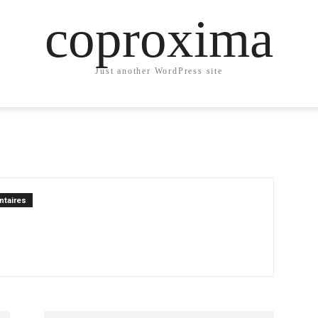
coproxima
Just another WordPress site
taires