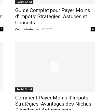
Social Good
Guide Complet pour Payer Moins
on
d’Impôts: Stratégies, Astuces et
Conseils
Coproadmin
-
juin 22, 2026
0
0
Social Good
Comment Payer Moins d’Impôts:
Stratégies, Avantages des Niches
Fiscales et Astuces pour