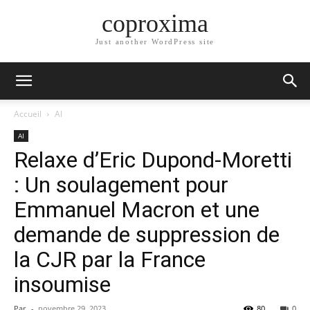
coproxima
Just another WordPress site
Accueil
AI
AI
Relaxe d’Eric Dupond-Moretti
: Un soulagement pour
Emmanuel Macron et une
demande de suppression de
la CJR par la France
insoumise
Par
-
novembre 29, 2023
80
0