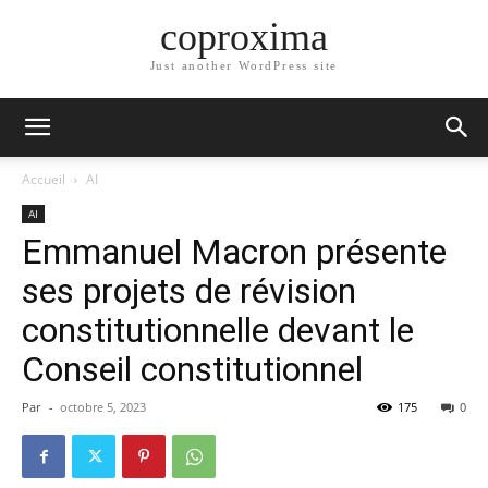
coproxima
Just another WordPress site
Accueil
AI
AI
Emmanuel Macron présente
ses projets de révision
constitutionnelle devant le
Conseil constitutionnel
Par
-
octobre 5, 2023
175
0