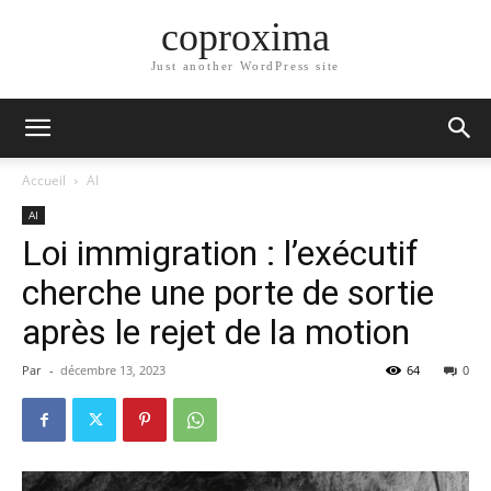
coproxima
Just another WordPress site
Accueil
AI
AI
Loi immigration : l’exécutif
cherche une porte de sortie
après le rejet de la motion
Par
-
décembre 13, 2023
64
0