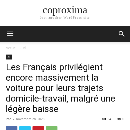
coproxima
Just another WordPress site
Accueil
AI
AI
Les Français privilégient
encore massivement la
voiture pour leurs trajets
domicile-travail, malgré une
légère baisse
Par
-
novembre 28, 2023
64
0