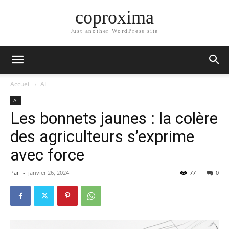
coproxima
Just another WordPress site
Accueil
AI
AI
Les bonnets jaunes : la colère
des agriculteurs s’exprime
avec force
Par
-
janvier 26, 2024
77
0