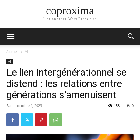
coproxima
Just another WordPress site
Accueil
AI
AI
Le lien intergénérationnel se
distend : les relations entre
générations s’amenuisent
Par
-
octobre 1, 2023
158
0