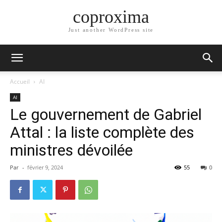
coproxima
Just another WordPress site
Accueil
AI
AI
Le gouvernement de Gabriel
Attal : la liste complète des
ministres dévoilée
Par
-
février 9, 2024
55
0