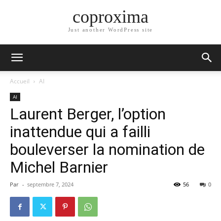
coproxima
Just another WordPress site
Accueil
AI
AI
Laurent Berger, l’option
inattendue qui a failli
bouleverser la nomination de
Michel Barnier
Par
-
septembre 7, 2024
56
0