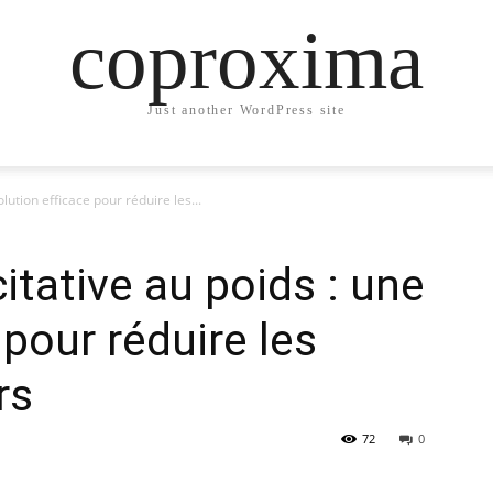
coproxima
Just another WordPress site
olution efficace pour réduire les...
citative au poids : une
 pour réduire les
rs
72
0