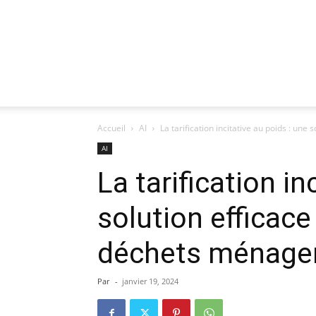
Accueil
AI
La tarification incitative au poids : une s
AI
La tarification in
solution efficace
déchets ménage
Par
-
janvier 19, 2024