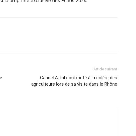
est la propriété exclusive des Echos 2024
Article suivant
re
Gabriel Attal confronté à la colère des
agriculteurs lors de sa visite dans le Rhône