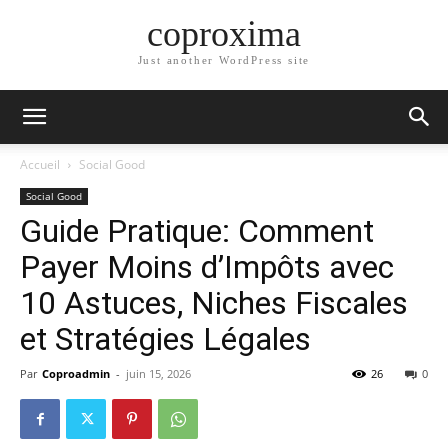
coproxima
Just another WordPress site
Accueil
Social Good
Social Good
Guide Pratique: Comment
Payer Moins d’Impôts avec
10 Astuces, Niches Fiscales
et Stratégies Légales
Par
Coproadmin
-
juin 15, 2026
26
0