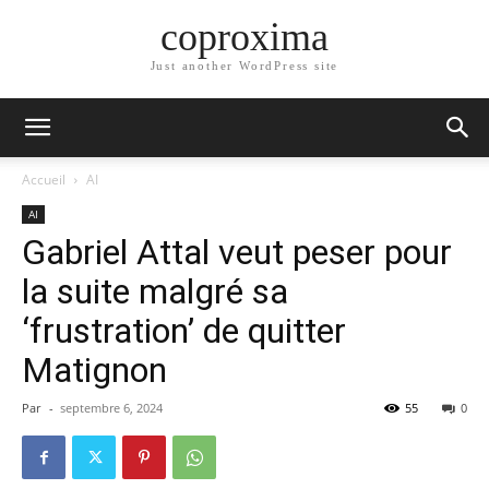
coproxima
Just another WordPress site
Accueil
AI
AI
Gabriel Attal veut peser pour
la suite malgré sa
‘frustration’ de quitter
Matignon
Par
-
septembre 6, 2024
55
0