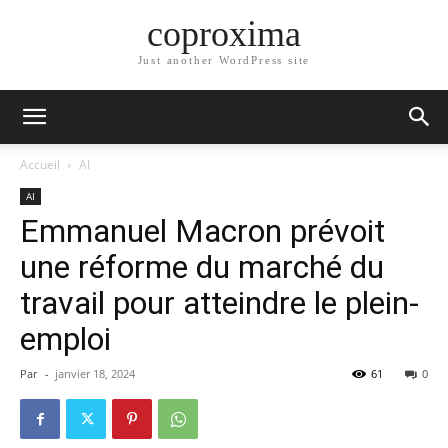
coproxima
Just another WordPress site
Accueil
AI
AI
Emmanuel Macron prévoit
une réforme du marché du
travail pour atteindre le plein-
emploi
Par
-
janvier 18, 2024
61
0