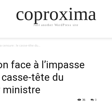
coproxima
Just another WordPress site
censure : le casse-tête du...
 face à l’impasse
e casse-tête du
 ministre
36
0