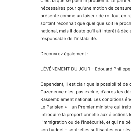
C'est là que se pose le problème. Le parti
nécessaires pour qu'une motion de censure 
présente comme un faiseur de roi tout en re
sortant reconnaît que quel que soit le pro
national, mais il doute qu'il ait intérêt à d
responsable de l'instabilité.
Découvrez également :
L'ÉVÉNEMENT DU JOUR – Edouard Philippe, 
Cependant, il est clair que la possibilité 
Cazeneuve n'est pas exclue, d'après les dé
Rassemblement national. Les conditions én
Le Parisien » – un Premier ministre qui tra
introduire la proportionnelle aux élections 
l'immigration ou de l'insécurité, et qui ne 
son budget – sont-elles suffisantes pour év