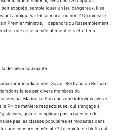
 Rassemblement national, avec ses 126 députés
soit adoptée, semble jouer un jeu dangereux. Il se
stant ambigu. Va-t-il censurer ou non ? Un ministre
chain Premier ministre, il dépendra du Rassemblement
éclencher une crise immédiatement et à être tenu
la dernière nouveauté
de censurer immédiatement Xavier Bertrand ou Bernard
clarations faites par divers membres du
oncées par Marine Le Pen dans une interview avec «
ite le RN de manière respectueuse, qui s'engage à
législatives, qui ne complique pas la question de
pénalise pas les classes populaires et modestes dans
iter une censure immédiate ? La crainte de bluffs est