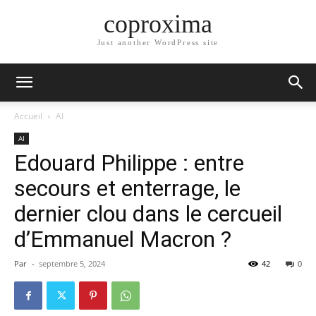
coproxima
Just another WordPress site
Accueil
AI
AI
Edouard Philippe : entre
secours et enterrage, le
dernier clou dans le cercueil
d’Emmanuel Macron ?
Par
-
septembre 5, 2024
42
0