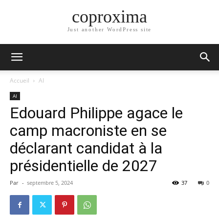
coproxima
Just another WordPress site
Accueil
AI
AI
Edouard Philippe agace le
camp macroniste en se
déclarant candidat à la
présidentielle de 2027
Par
-
septembre 5, 2024
37
0