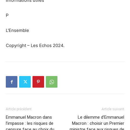
Informations utiles
P
L'Ensemble
Copyright – Les Echos 2024.
Article précédent
Article suivant
Emmanuel Macron dans
Le dilemme d’Emmanuel
l’impasse : les risques de
Macron : choisir un Premier
censure face au choix du
ministre face aux risques de