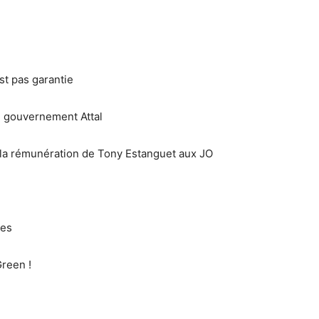
st pas garantie
e gouvernement Attal
s la rémunération de Tony Estanguet aux JO
tes
Green !