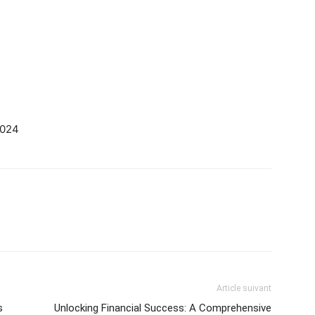
2024
Article suivant
s
Unlocking Financial Success: A Comprehensive