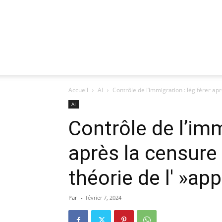
Accueil
AI
Contrôle de l’immigration : légiférer apr
AI
Contrôle de l’imm
après la censure 
théorie de l' »app
Par
-
février 7, 2024