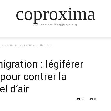
coproxima
Just another WordPress site
ès la censure pour contrer la théorie...
igration : légiférer
pour contrer la
el d’air
79
0