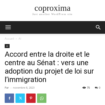
coproxima
Just another WordPress site
Accueil
AI
AI
Accord entre la droite et le
centre au Sénat : vers une
adoption du projet de loi sur
l’immigration
Par
-
novembre 8, 2023
75
0