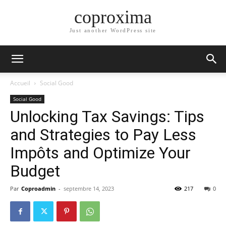
coproxima
Just another WordPress site
Accueil
Social Good
Social Good
Unlocking Tax Savings: Tips
and Strategies to Pay Less
Impôts and Optimize Your
Budget
Par
Coproadmin
-
septembre 14, 2023
217
0