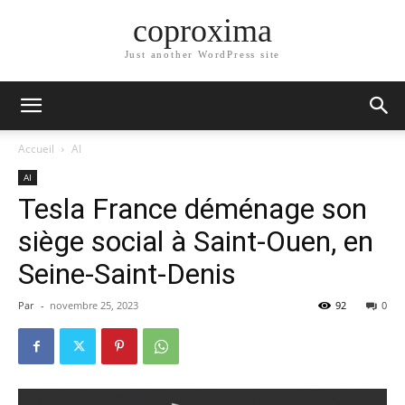
coproxima
Just another WordPress site
Accueil
AI
AI
Tesla France déménage son
siège social à Saint-Ouen, en
Seine-Saint-Denis
Par
-
novembre 25, 2023
92
0