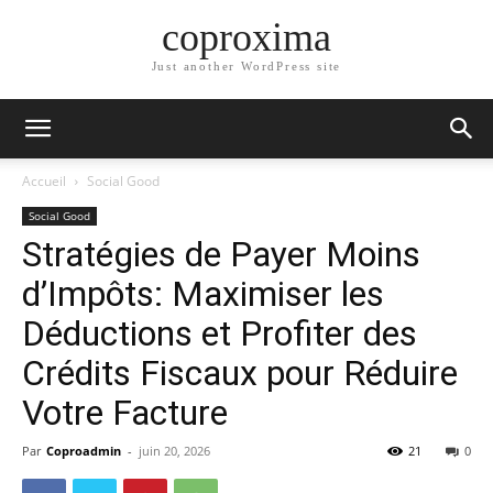
coproxima
Just another WordPress site
Accueil
Social Good
Social Good
Stratégies de Payer Moins
d’Impôts: Maximiser les
Déductions et Profiter des
Crédits Fiscaux pour Réduire
Votre Facture
Par
Coproadmin
-
juin 20, 2026
21
0