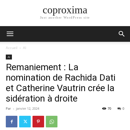
coproxima
Just another WordPress site
Accueil
AI
AI
Remaniement : La
nomination de Rachida Dati
et Catherine Vautrin crée la
sidération à droite
Par
-
janvier 12, 2024
70
0