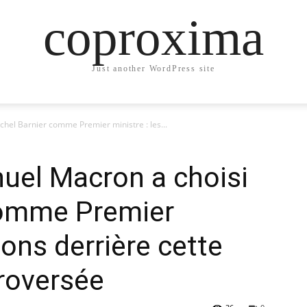
coproxima
Just another WordPress site
el Barnier comme Premier ministre : les...
el Macron a choisi
comme Premier
sons derrière cette
roversée