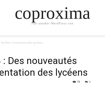
coproxima
Just another WordPress site
aciliter l’orientation des lycéens
 : Des nouveautés
rientation des lycéens
75
0