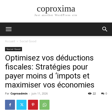
coproxima
Just another WordPress site
Accueil
Social Good
Social Good
Optimisez vos déductions
fiscales: Stratégies pour
payer moins d ‘impots et
maximiser vos économies
Par
Coproadmin
-
juin 11, 2026
22
0