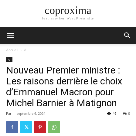
coproxima
Just another WordPress site
Accueil
AI
AI
Nouveau Premier ministre :
Les raisons derrière le choix
d’Emmanuel Macron pour
Michel Barnier à Matignon
Par
-
septembre 6, 2024
49
0