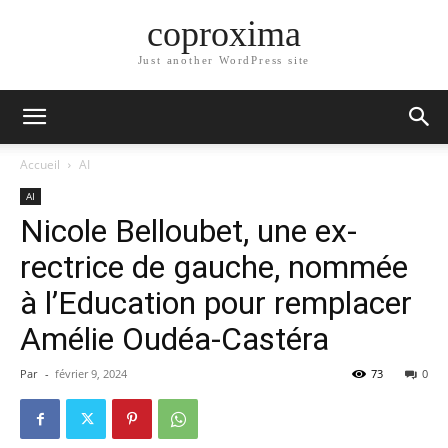
coproxima
Just another WordPress site
Accueil
AI
AI
Nicole Belloubet, une ex-
rectrice de gauche, nommée
à l’Education pour remplacer
Amélie Oudéa-Castéra
Par
-
février 9, 2024
73
0