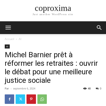
coproxima
Just another WordPress site
Accueil
AI
AI
Michel Barnier prêt à
réformer les retraites : ouvrir
le débat pour une meilleure
justice sociale
Par
-
septembre 6, 2024
48
0