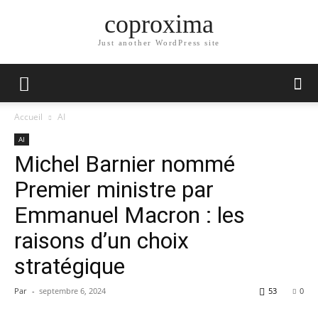
coproxima
Just another WordPress site
Accueil
AI
AI
Michel Barnier nommé
Premier ministre par
Emmanuel Macron : les
raisons d’un choix
stratégique
Par
-
septembre 6, 2024
53
0