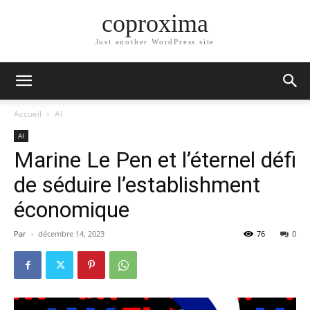
coproxima
Just another WordPress site
Accueil
AI
AI
Marine Le Pen et l’éternel défi
de séduire l’establishment
économique
Par
-
décembre 14, 2023
76
0