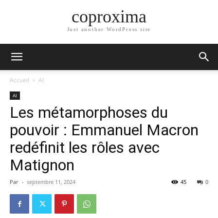
coproxima
Just another WordPress site
Accueil
AI
AI
Les métamorphoses du
pouvoir : Emmanuel Macron
redéfinit les rôles avec
Matignon
Par
-
septembre 11, 2024
45
0