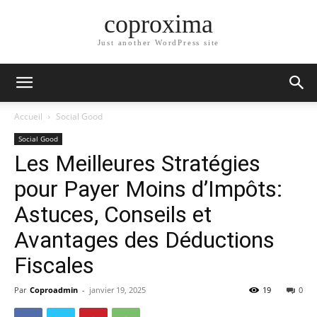
coproxima
Just another WordPress site
Accueil
Social Good
Social Good
Les Meilleures Stratégies
pour Payer Moins d’Impôts:
Astuces, Conseils et
Avantages des Déductions
Fiscales
Par
Coproadmin
-
janvier 19, 2025
19
0