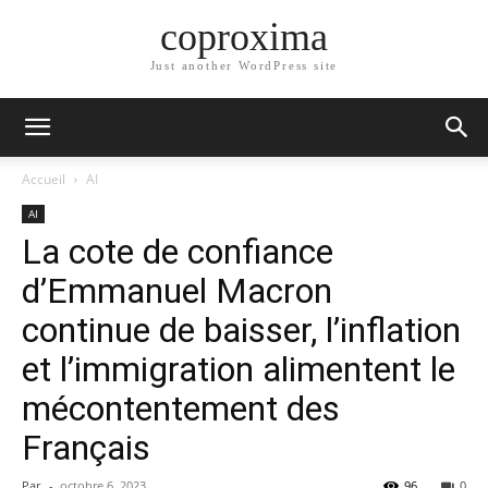
coproxima
Just another WordPress site
Accueil
AI
AI
La cote de confiance
d’Emmanuel Macron
continue de baisser, l’inflation
et l’immigration alimentent le
mécontentement des
Français
Par
-
octobre 6, 2023
96
0