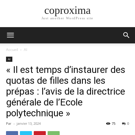
coproxima
Just another WordPress site
Accueil
AI
AI
« Il est temps d’instaurer des
quotas de filles dans les
prépas : l’avis de la directrice
générale de l’Ecole
polytechnique »
Par
-
janvier 13, 2024
75
0