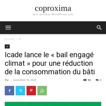
coproxima
Just another WordPress site
Accueil
AI
AI
Icade lance le « bail engagé
climat » pour une réduction
de la consommation du bâti
Par
-
novembre 16, 2023
94
0