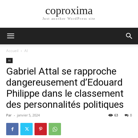
coproxima
Just another WordPress site
Accueil
AI
AI
Gabriel Attal se rapproche
dangereusement d’Edouard
Philippe dans le classement
des personnalités politiques
Par
-
janvier 5, 2024
63
0