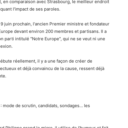
est, en comparaison avec Strasbourg, le meilleur endroit
rquant l'impact de ses paroles.
 juin prochain, l'ancien Premier ministre et fondateur
'Europe devant environ 200 membres et partisans. Il a
 parti intitulé "Notre Europe", qui ne se veut ni une
lexion.
bute réellement, il y a une façon de créer de
pectueux et déjà convaincu de la cause, ressent déjà
nte.
 mode de scrutin, candidats, sondages… les
d Philippe prend le micro, il utilise de l'humour et fait