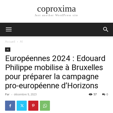
coproxima
Just another WordPress site
Accueil
AI
AI
Européennes 2024 : Edouard
Philippe mobilise à Bruxelles
pour préparer la campagne
pro-européenne d’Horizons
Par
-
décembre 9, 2023
57
0