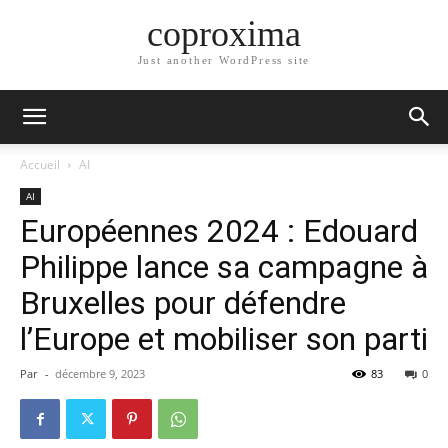
coproxima
Just another WordPress site
Accueil
AI
AI
Européennes 2024 : Edouard
Philippe lance sa campagne à
Bruxelles pour défendre
l’Europe et mobiliser son parti
Par
-
décembre 9, 2023
83
0