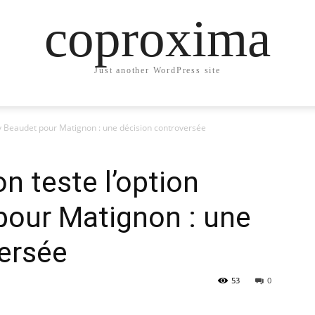
coproxima
Just another WordPress site
y Beaudet pour Matignon : une décision controversée
 teste l’option
pour Matignon : une
ersée
53
0