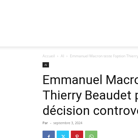
Accueil
AI
Emmanuel Macron teste l’option Thierr
AI
Emmanuel Macron
Thierry Beaudet 
décision controv
Par
-
septembre 3, 2024