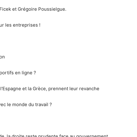
Ficek et Grégoire Poussielgue.
r les entreprises !
ion
portifs en ligne ?
 l'Espagne et la Grèce, prennent leur revanche
vec le monde du travail ?
e, la droite reste prudente face au gouvernement