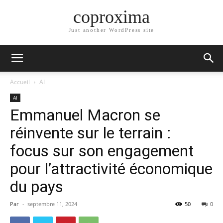
coproxima
Just another WordPress site
Accueil
AI
AI
Emmanuel Macron se
réinvente sur le terrain :
focus sur son engagement
pour l’attractivité économique
du pays
Par
-
septembre 11, 2024
50
0