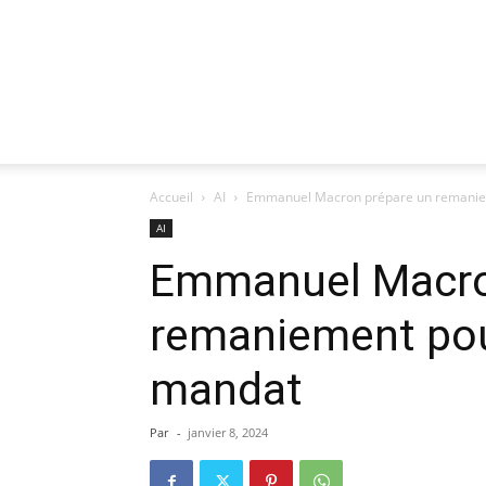
Accueil
AI
Emmanuel Macron prépare un remanie
AI
Emmanuel Macro
remaniement pou
mandat
Par
-
janvier 8, 2024