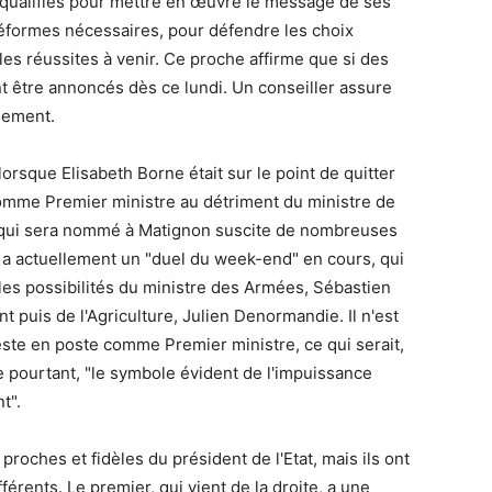
x qualifiés pour mettre en œuvre le message de ses
éformes nécessaires, pour défendre les choix
les réussites à venir. Ce proche affirme que si des
nt être annoncés dès ce lundi. Un conseiller assure
dement.
lorsque Elisabeth Borne était sur le point de quitter
comme Premier ministre au détriment du ministre de
de qui sera nommé à Matignon suscite de nombreuses
 y a actuellement un "duel du week-end" en cours, qui
les possibilités du ministre des Armées, Sébastien
 puis de l'Agriculture, Julien Denormandie. Il n'est
ste en poste comme Premier ministre, ce qui serait,
ie pourtant, "le symbole évident de l'impuissance
t".
oches et fidèles du président de l'Etat, mais ils ont
fférents. Le premier, qui vient de la droite, a une