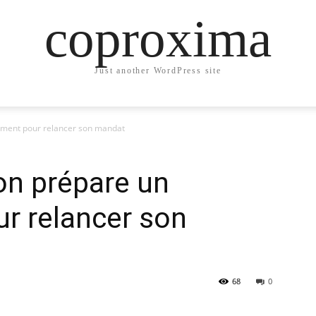
coproxima
Just another WordPress site
ment pour relancer son mandat
n prépare un
r relancer son
68
0