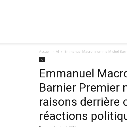
Accueil
AI
Emmanuel Macron nomme Michel Barnier 
AI
Emmanuel Macr
Barnier Premier 
raisons derrière 
réactions politiq