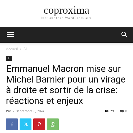
coproxima
Just another WordPress site
Accueil
AI
AI
Emmanuel Macron mise sur
Michel Barnier pour un virage
à droite et sortir de la crise:
réactions et enjeux
Par
-
septembre 6, 2024
29
0