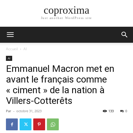
coproxima
Just another WordPress site
Accueil
AI
AI
Emmanuel Macron met en
avant le français comme
« ciment » de la nation à
Villers-Cotterêts
Par
-
octobre 31, 2023
133
0