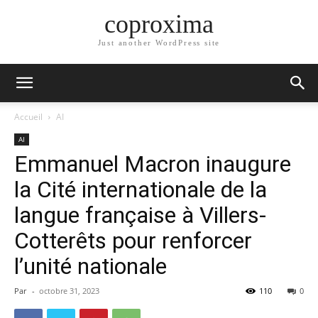
coproxima
Just another WordPress site
Accueil
AI
AI
Emmanuel Macron inaugure
la Cité internationale de la
langue française à Villers-
Cotterêts pour renforcer
l’unité nationale
Par
-
octobre 31, 2023
110
0