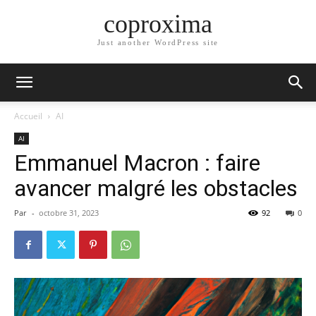
coproxima
Just another WordPress site
Accueil
AI
AI
Emmanuel Macron : faire
avancer malgré les obstacles
Par
-
octobre 31, 2023
92
0