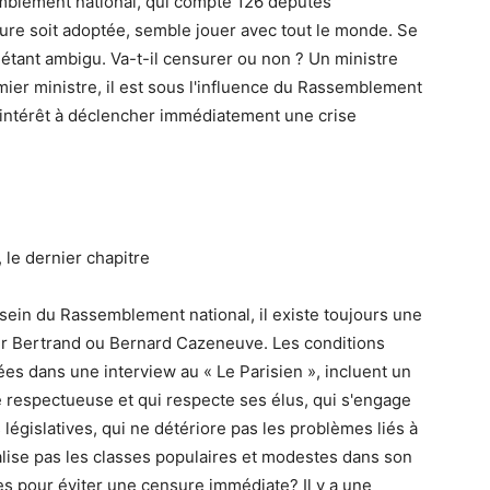
emblement national, qui compte 126 députés
re soit adoptée, semble jouer avec tout le monde. Se
étant ambigu. Va-t-il censurer ou non ? Un ministre
ier ministre, il est sous l'influence du Rassemblement
t intérêt à déclencher immédiatement une crise
le dernier chapitre
 sein du Rassemblement national, il existe toujours une
r Bertrand ou Bernard Cazeneuve. Les conditions
es dans une interview au « Le Parisien », incluent un
e respectueuse et qui respecte ses élus, qui s'engage
 législatives, qui ne détériore pas les problèmes liés à
énalise pas les classes populaires et modestes dans son
es pour éviter une censure immédiate? Il y a une