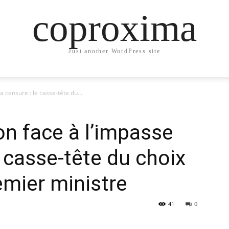
coproxima
Just another WordPress site
censure : le casse-tête du...
 face à l’impasse
e casse-tête du choix
mier ministre
41
0