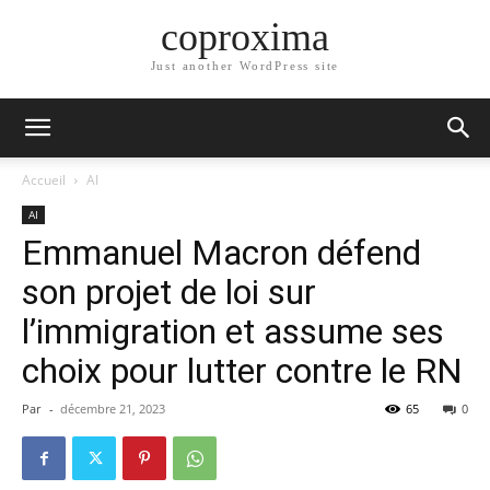
coproxima
Just another WordPress site
Accueil
AI
AI
Emmanuel Macron défend
son projet de loi sur
l’immigration et assume ses
choix pour lutter contre le RN
Par
-
décembre 21, 2023
65
0