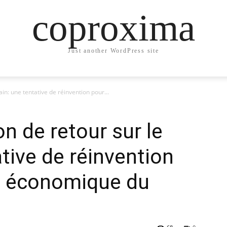
coproxima
Just another WordPress site
n: une tentative de réinvention pour...
 de retour sur le
ative de réinvention
ité économique du